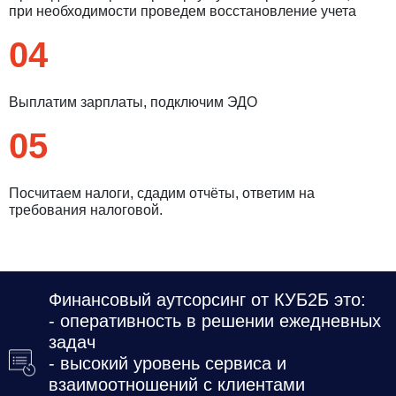
при необходимости проведем восстановление учета
04
Выплатим зарплаты, подключим ЭДО
05
Посчитаем налоги, сдадим отчёты, ответим на
требования налоговой.
Введите ваш номер телефона и мы вам
перезвоним!
Финансовый аутсорсинг от КУБ2Б это:
- оперативность в решении ежедневных
задач
Нажимая кнопку отправить я
- высокий уровень сервиса и
Принимаю
Политику конфиденциальности
взаимоотношений с клиентами