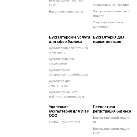
Бухгалтерский учет для
Финансовый консалтинг
ООО
Построение финансовой
Восстановление учета
модели
Услуги финансового
директора
Бухгалтерские услуги
Бухгалтерия для
для сфер бизнеса
маркетплейсов
Бухгалтерия для гостиниц
и хостелов
Бухгалтерия для
таксопарков
Бухгалтерское
обслуживание ломбардов
Бухгалтер для
турагентства
Бухгалтерский учет
майнинга криптовалюты
Удаленная
Бесплатная
бухгалтерия для ИП и
регистрация бизнеса
ООО
Бесплатная регистрация
Онлайн бухгалтерия
ИП
Бесплатная регистрация
ООО