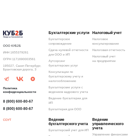
Бухгалтерские услуги
Налоговый учет
Бухгалтерское
Налоговое
сопровождение
консультирование
ООО КУБ2Б
Сдача нулевой отчетности
Налоговая отчетность
ИНН 1655379261
для ООО и ИП
Налоговый учет
ОГРН 1171690003561
Аутсорсинг
на предприятии
бухгалтерских услуг
195027, Санкт-Петербург,
Брантовская дорога, 3
Консультации по
бухгалтерскому учету и
налогообложению
Бухгалтерские услуги с
Политика
конфиденциальности
ведением кадрового учета
Ведение бухгалтерии для
8 (800) 600-80-67
ИП
8 (800) 600-80-67
Бухгалтерия для ООО
Ведение
Ведение
СОУТ
бухгалтерского учета
управленческого
учета
Бухгалтерский учет для ИП
Управление финансами